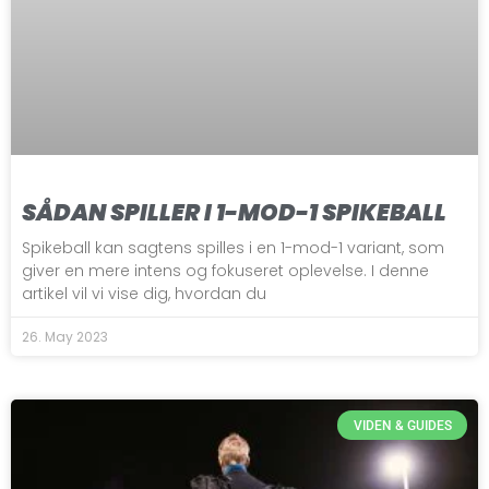
SÅDAN SPILLER I 1-MOD-1 SPIKEBALL
Spikeball kan sagtens spilles i en 1-mod-1 variant, som
giver en mere intens og fokuseret oplevelse. I denne
artikel vil vi vise dig, hvordan du
26. May 2023
VIDEN & GUIDES