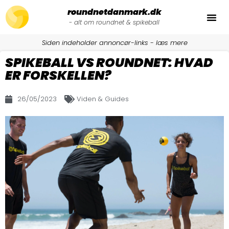
roundnetdanmark.dk
- alt om roundnet & spikeball
Spikeball Sæt
Spikeball Bolde
Spikeball Ek
Siden indeholder annoncør-links -
læs mere
SPIKEBALL VS ROUNDNET: HVAD
ER FORSKELLEN?
26/05/2023
Viden & Guides